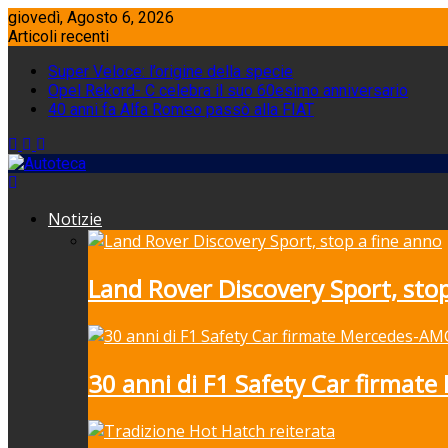
Skip
giovedì, Agosto 6, 2026
to
Articoli recenti
content
Super Veloce: l’origine della specie
Opel Rekord- C celebra il suo 60esimo anniversario
40 anni fa Alfa Romeo passò alla FIAT
Notizie
Land Rover Discovery Sport, stop
30 anni di F1 Safety Car firmat