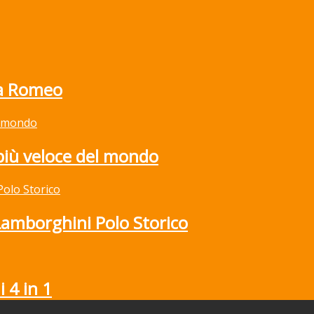
fa Romeo
 più veloce del mondo
 Lamborghini Polo Storico
 4 in 1