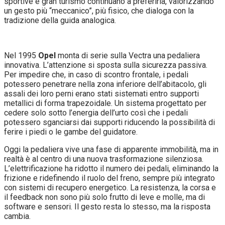
sportive e gran turismo continuano a preferirla, valorizzando
un gesto più “meccanico”, più fisico, che dialoga con la
tradizione della guida analogica.
Nel 1995
Opel
monta di serie sulla Vectra una pedaliera
innovativa. L’attenzione si sposta sulla sicurezza passiva.
Per impedire che, in caso di scontro frontale, i pedali
potessero penetrare nella zona inferiore dell’abitacolo, gli
assali dei loro perni erano stati sistemati entro supporti
metallici di forma trapezoidale. Un sistema progettato per
cedere solo sotto l’energia dell’urto così che i pedali
potessero sganciarsi dai supporti riducendo la possibilità di
ferire i piedi o le gambe del guidatore.
Oggi la pedaliera vive una fase di apparente immobilità, ma in
realtà è al centro di una nuova trasformazione silenziosa.
L’elettrificazione ha ridotto il numero dei pedali, eliminando la
frizione e ridefinendo il ruolo del freno, sempre più integrato
con sistemi di recupero energetico. La resistenza, la corsa e
il feedback non sono più solo frutto di leve e molle, ma di
software e sensori. Il gesto resta lo stesso, ma la risposta
cambia.