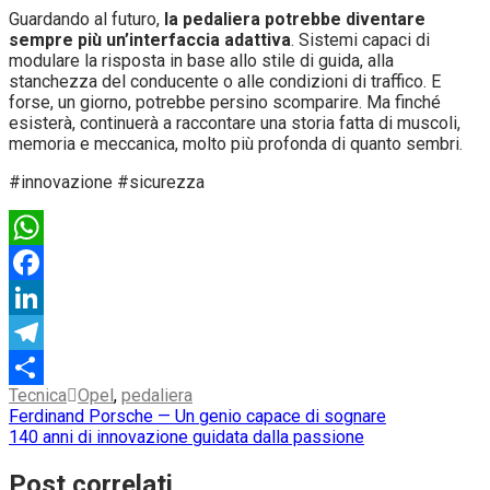
Guardando al futuro,
la pedaliera potrebbe diventare
sempre più un’interfaccia adattiva
. Sistemi capaci di
modulare la risposta in base allo stile di guida, alla
stanchezza del conducente o alle condizioni di traffico. E
forse, un giorno, potrebbe persino scomparire. Ma finché
esisterà, continuerà a raccontare una storia fatta di muscoli,
memoria e meccanica, molto più profonda di quanto sembri.
#innovazione #sicurezza
WhatsApp
Facebook
LinkedIn
Telegram
Tecnica
Opel
,
pedaliera
Condividi
Navigazione
Ferdinand Porsche — Un genio capace di sognare
140 anni di innovazione guidata dalla passione
articoli
Post correlati