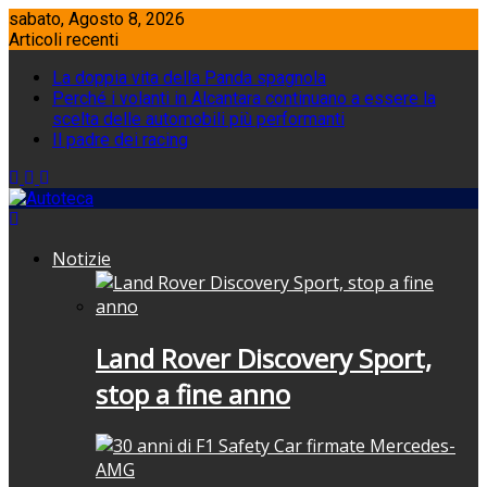
Skip
sabato, Agosto 8, 2026
to
Articoli recenti
content
La doppia vita della Panda spagnola
Perché i volanti in Alcantara continuano a essere la
scelta delle automobili più performanti
Il padre dei racing
Notizie
Land Rover Discovery Sport,
stop a fine anno