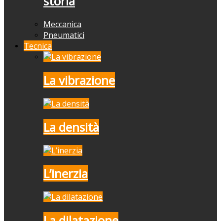
storia
Meccanica
Pneumatici
Tecnica
La vibrazione
La densità
L’inerzia
La dilatazione