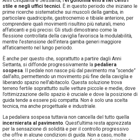
Anni Cinquanta e Sessanta, l’
ergonomia entra nei centri
stile e negli uffici tecnici.
È in questo periodo che iniziano le
prime ricerche sistematiche sui muscoli della gamba, in
particolare quadricipite, gastrocnemio e tibiale anteriore, per
comprendere quali movimenti risultino più naturali, meno
affaticanti e più precisi. Gli studi dimostrano come la
flessione controllata della caviglia favorisca la modulabilità,
mentre l’estensione dell’intera gamba generi maggiore
affaticamento nel lungo periodo.
È anche per questo che, soprattutto a partire dagli Anni
Settanta, si diffonde progressivamente la
pedaliera
sospesa
. Il pedale non nasce più dal pavimento ma “scende”
dall’alto, permettendo un movimento più fine della caviglia e
liberando spazio nell’abitacolo. Questa soluzione trova
terreno fertile soprattutto sulle vetture piccole e medie, dove
l’ottimizzazione dello spazio è cruciale e dove la posizione di
guida tende a essere più compatta. Non è solo una scelta
tecnica, ma anche progettuale e industriale.
La pedaliera sospesa tuttavia non cancella del tutto quella
incernierata al pavimento
. Quest’ultima resta apprezzata
per la sensazione di solidità e per il controllo progressivo
che offre in alcune condizioni di guida. Non a caso, molte