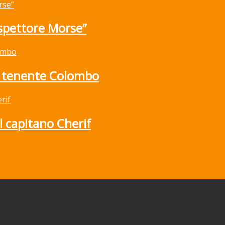
ispettore Morse”
l tenente Colombo
l capitano Cherif