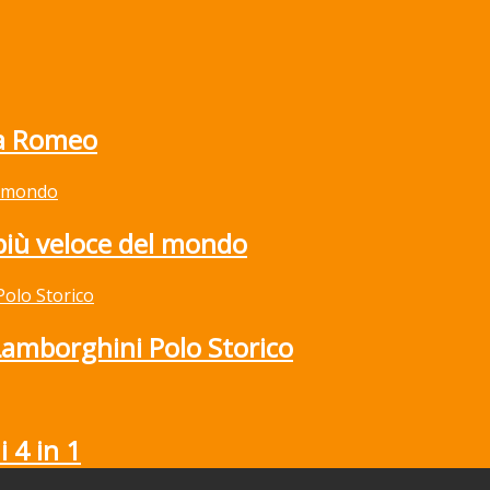
fa Romeo
 più veloce del mondo
 Lamborghini Polo Storico
 4 in 1