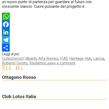
un nuovo punto di partenza per guardare al futuro con
crescente slancio. Cuore pulsante del progetto è…
WhatsApp
Facebook
LinkedIn
Telegram
Condividi
Collezionisti
Abarth
,
Alfa Romeo
,
FIAT
,
Heritage Hub
,
Lancia
,
Roberto Giolito
,
Stellantis
Leave a comment
1
2
3
…
43
»
Ottagono Rosso
Club Lotus Italia