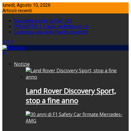
Skip
lunedì, Agosto 10, 2026
to
Articoli recenti
content
Sessanta anni fa la FIAT 124
PROGETTO | L’auto perfetta non c’è
La doppia vita della Panda spagnola
Notizie
Land Rover Discovery Sport,
stop a fine anno