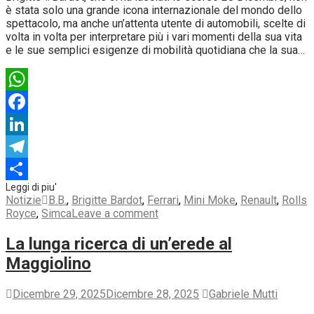
è stata solo una grande icona internazionale del mondo dello
spettacolo, ma anche un’attenta utente di automobili, scelte di
volta in volta per interpretare più i vari momenti della sua vita
e le sue semplici esigenze di mobilità quotidiana che la sua…
WhatsApp
Facebook
LinkedIn
Telegram
Condividi
Notizie
B.B.
,
Brigitte Bardot
,
Ferrari
,
Mini Moke
,
Renault
,
Rolls
Royce
,
Simca
Leave a comment
La lunga ricerca di un’erede al
Maggiolino
Dicembre 29, 2025
Dicembre 28, 2025
Gabriele Mutti