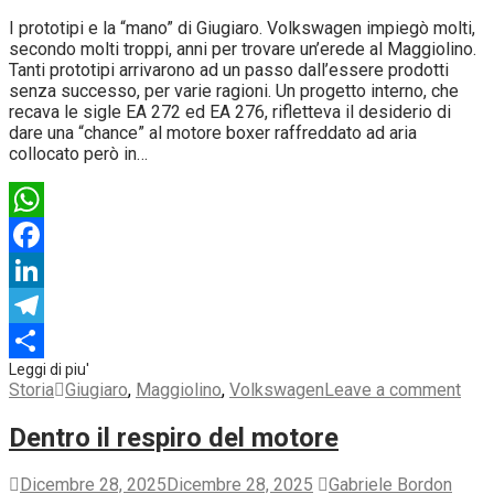
I prototipi e la “mano” di Giugiaro. Volkswagen impiegò molti,
secondo molti troppi, anni per trovare un’erede al Maggiolino.
Tanti prototipi arrivarono ad un passo dall’essere prodotti
senza successo, per varie ragioni. Un progetto interno, che
recava le sigle EA 272 ed EA 276, rifletteva il desiderio di
dare una “chance” al motore boxer raffreddato ad aria
collocato però in…
WhatsApp
Facebook
LinkedIn
Telegram
Condividi
Storia
Giugiaro
,
Maggiolino
,
Volkswagen
Leave a comment
Dentro il respiro del motore
Dicembre 28, 2025
Dicembre 28, 2025
Gabriele Bordon