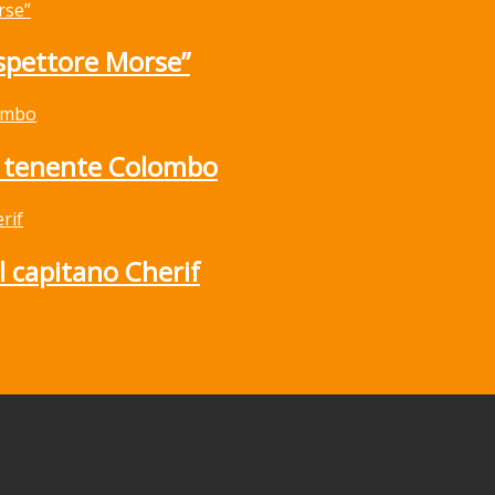
ispettore Morse”
l tenente Colombo
l capitano Cherif