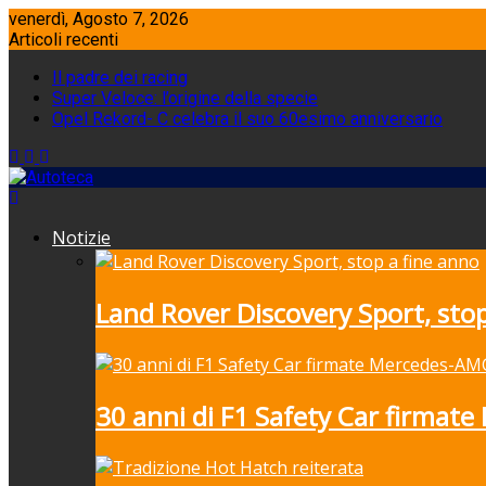
Skip
venerdì, Agosto 7, 2026
to
Articoli recenti
content
Il padre dei racing
Super Veloce: l’origine della specie
Opel Rekord- C celebra il suo 60esimo anniversario
Notizie
Land Rover Discovery Sport, stop
30 anni di F1 Safety Car firmat