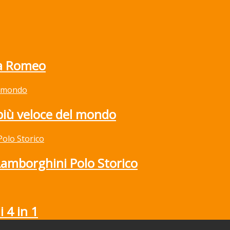
fa Romeo
 più veloce del mondo
 Lamborghini Polo Storico
 4 in 1